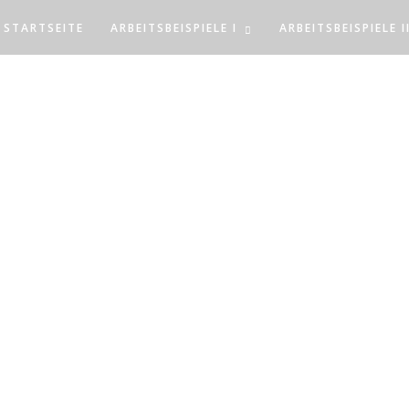
STARTSEITE
ARBEITSBEISPIELE I
ARBEITSBEISPIELE I