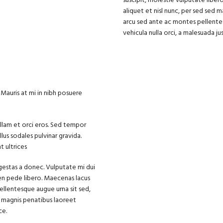
suscipit, molestie vulputate libero
aliquet et nisl nunc, per sed sed 
arcu sed ante ac montes pellent
vehicula nulla orci, a malesuada ju
. Mauris at mi in nibh posuere
llam et orci eros. Sed tempor
lus sodales pulvinar gravida.
 ultrices
 egestas a donec. Vulputate mi dui
pien pede libero. Maecenas lacus
pellentesque augue urna sit sed,
 magnis penatibus laoreet
ce.