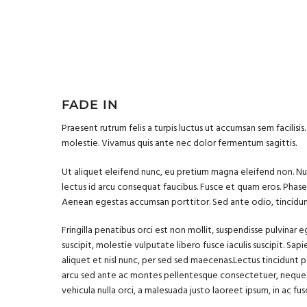
FADE IN
Praesent rutrum felis a turpis luctus ut accumsan sem facilisis
molestie. Vivamus quis ante nec dolor fermentum sagittis.
Ut aliquet eleifend nunc, eu pretium magna eleifend non. Nu
lectus id arcu consequat faucibus. Fusce et quam eros. Phasel
Aenean egestas accumsan porttitor. Sed ante odio, tincidunt
Fringilla penatibus orci est non mollit, suspendisse pulvinar
suscipit, molestie vulputate libero fusce iaculis suscipit. Sa
aliquet et nisl nunc, per sed sed maecenas.Lectus tincidunt 
arcu sed ante ac montes pellentesque consectetuer, neque
vehicula nulla orci, a malesuada justo laoreet ipsum, in ac fus