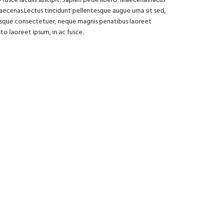
 fusce iaculis suscipit. Sapien pede libero. Maecenas lacus
maecenas.Lectus tincidunt pellentesque augue urna sit sed,
esque consectetuer, neque magnis penatibus laoreet
sto laoreet ipsum, in ac fusce.