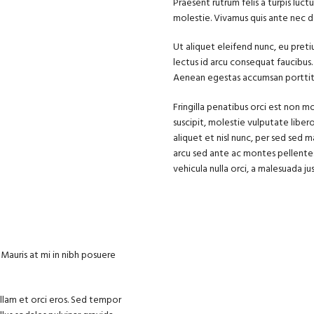
Praesent rutrum felis a turpis luct
molestie. Vivamus quis ante nec d
Ut aliquet eleifend nunc, eu pret
lectus id arcu consequat faucibus.
Aenean egestas accumsan porttitor
Fringilla penatibus orci est non m
suscipit, molestie vulputate libero
aliquet et nisl nunc, per sed sed 
arcu sed ante ac montes pellent
vehicula nulla orci, a malesuada ju
. Mauris at mi in nibh posuere
llam et orci eros. Sed tempor