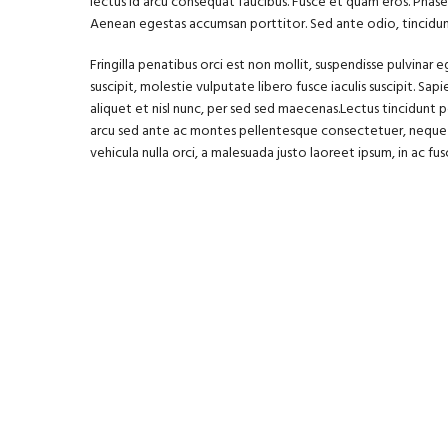
lectus id arcu consequat faucibus. Fusce et quam eros. Phasel
Aenean egestas accumsan porttitor. Sed ante odio, tincidunt
Fringilla penatibus orci est non mollit, suspendisse pulvinar
suscipit, molestie vulputate libero fusce iaculis suscipit. Sa
aliquet et nisl nunc, per sed sed maecenas.Lectus tincidunt 
arcu sed ante ac montes pellentesque consectetuer, neque
vehicula nulla orci, a malesuada justo laoreet ipsum, in ac fus