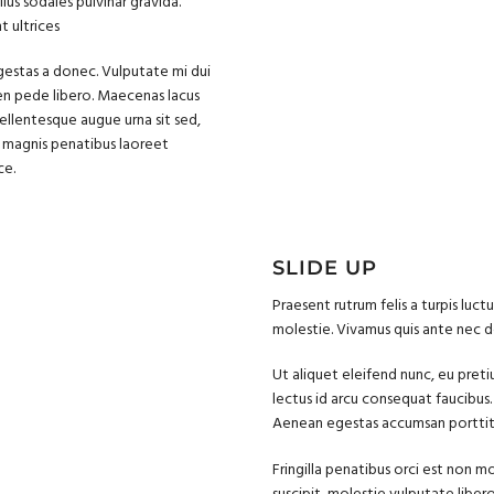
lus sodales pulvinar gravida.
 ultrices
 egestas a donec. Vulputate mi dui
pien pede libero. Maecenas lacus
pellentesque augue urna sit sed,
 magnis penatibus laoreet
ce.
SLIDE UP
Praesent rutrum felis a turpis luct
molestie. Vivamus quis ante nec d
Ut aliquet eleifend nunc, eu pret
lectus id arcu consequat faucibus.
Aenean egestas accumsan porttitor
Fringilla penatibus orci est non m