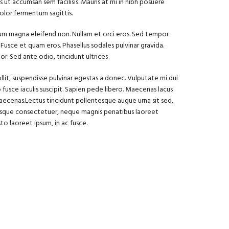
us ut accumsan sem facilisis. Mauris at mi in nibh posuere
olor fermentum sagittis.
ium magna eleifend non. Nullam et orci eros. Sed tempor
 Fusce et quam eros. Phasellus sodales pulvinar gravida.
. Sed ante odio, tincidunt ultrices
ollit, suspendisse pulvinar egestas a donec. Vulputate mi dui
 fusce iaculis suscipit. Sapien pede libero. Maecenas lacus
maecenas.Lectus tincidunt pellentesque augue urna sit sed,
esque consectetuer, neque magnis penatibus laoreet
sto laoreet ipsum, in ac fusce.